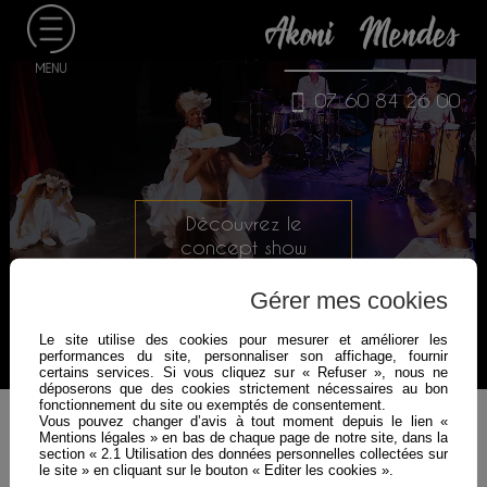
07 60 84 26 00
Découvrez le
concept show
brésilien
Gérer mes cookies
Le site utilise des cookies pour mesurer et améliorer les
performances du site, personnaliser son affichage, fournir
certains services. Si vous cliquez sur « Refuser », nous ne
déposerons que des cookies strictement nécessaires au bon
fonctionnement du site ou exemptés de consentement.
Vous pouvez changer d’avis à tout moment depuis le lien «
Mentions légales » en bas de chaque page de notre site, dans la
section « 2.1 Utilisation des données personnelles collectées sur
le site » en cliquant sur le bouton « Editer les cookies ».